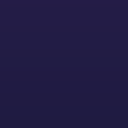
文化创意
结合科技与艺术，创造新文化产品